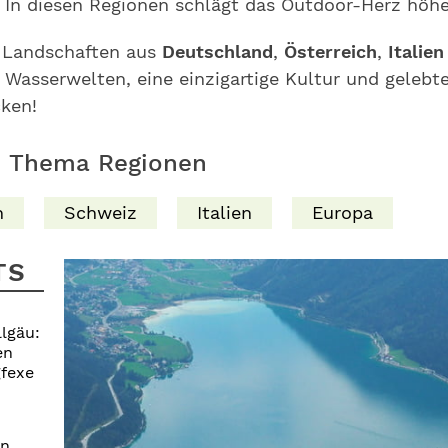
: In diesen Regionen schlägt das Outdoor-Herz höhe
n Landschaften aus
Deutschland
,
Österreich
,
Italie
 Wasserwelten, eine einzigartige Kultur und gelebt
cken!
m Thema Regionen
h
Schweiz
Italien
Europa
TS
lgäu:
en
gfexe
n,