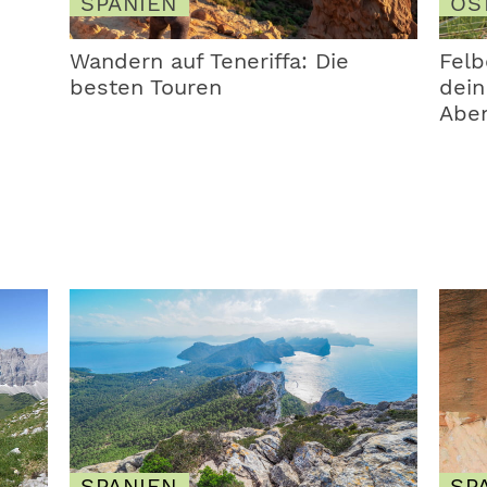
SPANIEN
OS
Wandern auf Teneriffa: Die
Felb
besten Touren
dein
Abe
SPANIEN
SP