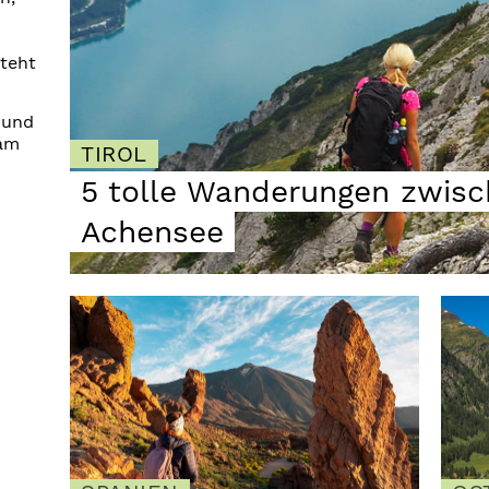
teht
 und
 am
TIROL
5 tolle Wanderungen zwis
Achensee