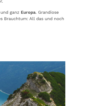
r.
n
und ganz
Europa
. Grandiose
es Brauchtum: All das und noch