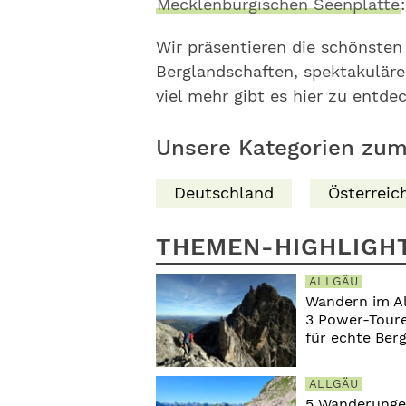
Mecklenburgischen Seenplatte
Wir präsentieren die schönste
Berglandschaften, spektakuläre
viel mehr gibt es hier zu entde
Unsere Kategorien zu
Deutschland
Österreic
THEMEN-HIGHLIGH
ALLGÄU
Wandern im Al
3 Power-Tour
für echte Ber
ALLGÄU
5 Wanderunge