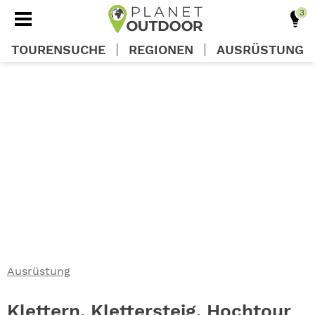
TOURENSUCHE
REGIONEN
AUSRÜSTUNG
REGIONEN
TOUREN
AUSRÜSTUNG
WISSEN
Ausrüstung
OUTDOOR DEALS
Klettern, Klettersteig, Hochtour