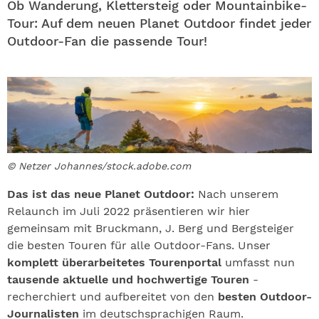
ABO
Ob Wanderung, Klettersteig oder Mountainbike-
Tour: Auf dem neuen Planet Outdoor findet jeder
Outdoor-Fan die passende Tour!
GEWINNEN
NEWSLETTER
ALLE THEMEN
SHOP
© Netzer Johannes/stock.adobe.com
Das ist das neue Planet Outdoor:
Nach unserem
Relaunch im Juli 2022 präsentieren wir hier
gemeinsam mit Bruckmann, J. Berg und Bergsteiger
die besten Touren für alle Outdoor-Fans. Unser
komplett überarbeitetes Tourenportal
umfasst nun
tausende aktuelle und hochwertige Touren
-
recherchiert und aufbereitet von den
besten Outdoor-
Journalisten
im deutschsprachigen Raum.