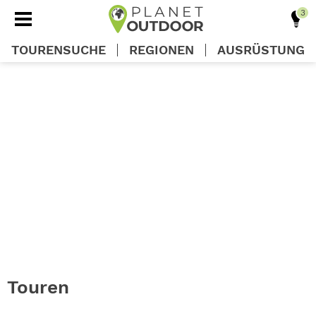
TOURENSUCHE
REGIONEN
AUSRÜSTUNG
REGIONEN
TOUREN
AUSRÜSTUNG
WISSEN
OUTDOOR DEALS
Touren