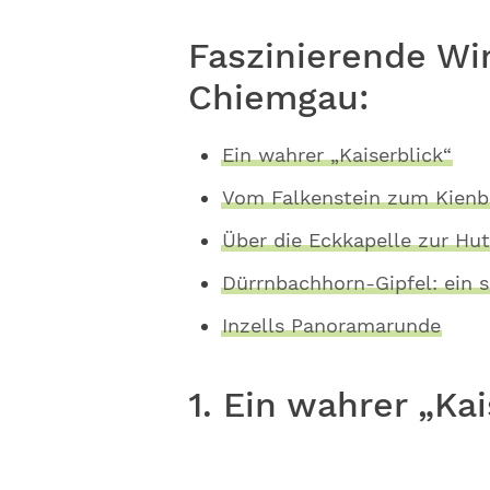
Faszinierende W
Chiemgau:
Ein wahrer „Kaiserblick“
Vom Falkenstein zum Kienb
Über die Eckkapelle zur Hu
Dürrnbachhorn-Gipfel: ein 
Inzells Panoramarunde
1. Ein wahrer „Kai