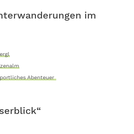
interwanderungen im
ergl
tzenalm
sportliches Abenteuer
serblick“