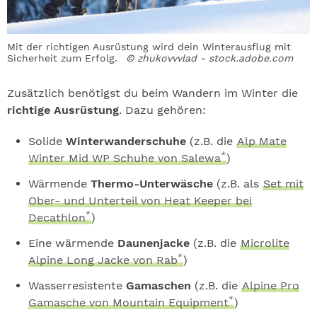
Mit der richtigen Ausrüstung wird dein Winterausflug mit
Sicherheit zum Erfolg.
© zhukovvvlad - stock.adobe.com
Zusätzlich benötigst du beim Wandern im Winter die
richtige Ausrüstung
. Dazu gehören:
Solide
Winterwanderschuhe
(z.B. die
Alp Mate
*
Winter Mid WP Schuhe von Salewa
)
Wärmende
Thermo-Unterwäsche
(z.B. als
Set mit
Ober- und Unterteil von Heat Keeper bei
*
Decathlon
)
Eine wärmende
Daunenjacke
(z.B. die
Microlite
*
Alpine Long Jacke von Rab
)
Wasserresistente
Gamaschen
(z.B. die
Alpine Pro
*
Gamasche von Mountain Equipment
)