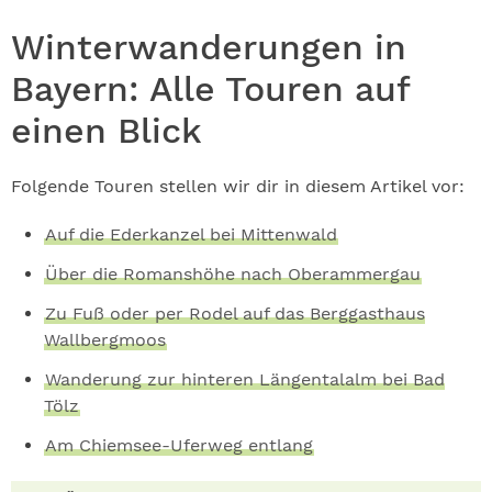
Winterwanderungen in
Bayern: Alle Touren auf
einen Blick
Folgende Touren stellen wir dir in diesem Artikel vor:
Auf die Ederkanzel bei Mittenwald
Über die Romanshöhe nach Oberammergau
Zu Fuß oder per Rodel auf das Berggasthaus
Wallbergmoos
Wanderung zur hinteren Längentalalm bei Bad
Tölz
Am Chiemsee-Uferweg entlang