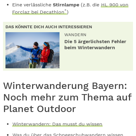
Eine verlässliche
Stirnlampe
(z.B. die
HL 900 von
*
Forclaz bei Decathlon
)
DAS KÖNNTE DICH AUCH INTERESSIEREN
WANDERN
Die 5 ärgerlichsten Fehler
beim Winterwandern
Winterwanderung Bayern:
Noch mehr zum Thema auf
Planet Outdoor
Winterwandern: Das musst du wissen
Was du über das Schneeschuhwandern wissen