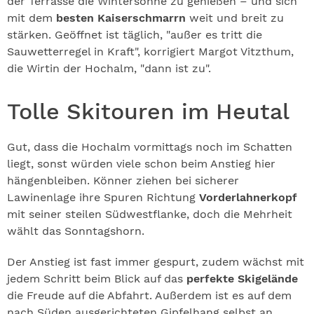
der Terrasse die Wintersonne zu genießen – und sich
mit dem
besten Kaiserschmarrn
weit und breit zu
stärken. Geöffnet ist täglich, "außer es tritt die
Sauwetterregel in Kraft", korrigiert Margot Vitzthum,
die Wirtin der Hochalm, "dann ist zu".
Tolle Skitouren im Heutal
Gut, dass die Hochalm vormittags noch im Schatten
liegt, sonst würden viele schon beim Anstieg hier
hängenbleiben. Könner ziehen bei sicherer
Lawinenlage ihre Spuren Richtung
Vorderlahnerkopf
mit seiner steilen Südwestflanke, doch die Mehrheit
wählt das Sonntagshorn.
Der Anstieg ist fast immer gespurt, zudem wächst mit
jedem Schritt beim Blick auf das
perfekte Skigelände
die Freude auf die Abfahrt. Außerdem ist es auf dem
nach Süden ausgerichteten Gipfelhang selbst an