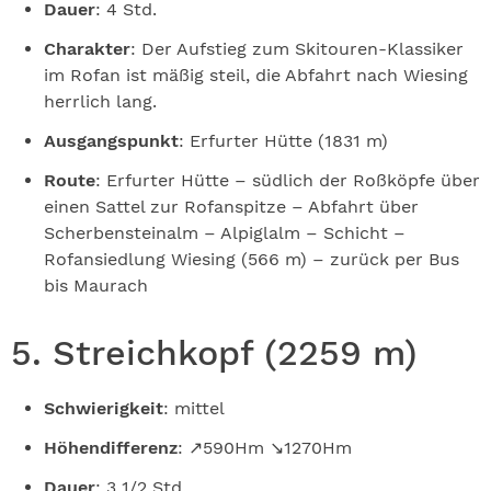
Dauer
: 4 Std.
Charakter
: Der Aufstieg zum Skitouren-Klassiker
im Rofan ist mäßig steil, die Abfahrt nach Wiesing
herrlich lang.
Ausgangspunkt
: Erfurter Hütte (1831 m)
Route
: Erfurter Hütte – südlich der Roßköpfe über
einen Sattel zur Rofanspitze – Abfahrt über
Scherbensteinalm – Alpiglalm – Schicht –
Rofansiedlung Wiesing (566 m) – zurück per Bus
bis Maurach
5. Streichkopf (2259 m)
Schwierigkeit
: mittel
Höhendifferenz
: ↗590Hm ↘1270Hm
Dauer
: 3 1/2 Std.