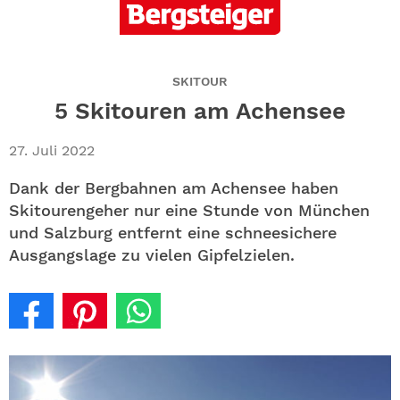
ABO
GEWINNEN
SKITOUR
NEWSLETTER
5 Skitouren am Achensee
ALLE THEMEN
27. Juli 2022
Dank der Bergbahnen am Achensee haben
SHOP
Skitourengeher nur eine Stunde von München
und Salzburg entfernt eine schneesichere
Ausgangslage zu vielen Gipfelzielen.