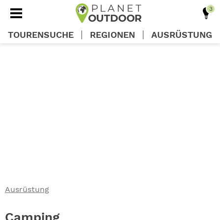
TOURENSUCHE
REGIONEN
AUSRÜSTUNG
REGIONEN
TOUREN
AUSRÜSTUNG
WISSEN
Ausrüstung
OUTDOOR DEALS
Camping