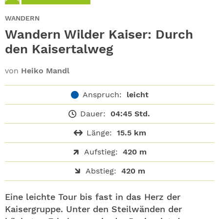
ABO
WANDERN
GEWINNEN
Wandern Wilder Kaiser: Durch
den Kaisertalweg
NEWSLETTER
von
Heiko Mandl
ALLE THEMEN
Anspruch:
leicht
SHOP
Dauer:
04:45 Std.
Länge:
15.5 km
Aufstieg:
420 m
Abstieg:
420 m
Eine leichte Tour bis fast in das Herz der
Kaisergruppe. Unter den Steilwänden der