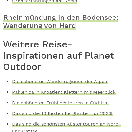
Grenzerfahrungen am Rhein
Rheinmündung in den Bodensee:
Wanderung von Hard
Weitere Reise-
Inspirationen auf Planet
Outdoor
Die schönsten Wanderregionen der Alpen
Paklenica in Kroatien: Klettern mit Meerblick
Die schönsten Frühlingstouren in Südtirol
Das sind die 10 Besten Berghütten für 2023!
Das sind die schönsten Küstentouren an Nord-
und Ostsee