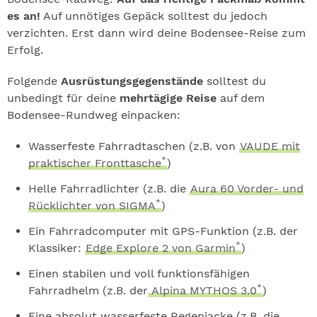
es an!
Auf unnötiges Gepäck solltest du jedoch
verzichten. Erst dann wird deine Bodensee-Reise zum
Erfolg.
Folgende
Ausrüstungsgegenstände
solltest du
unbedingt für deine
mehrtägige Reise
auf dem
Bodensee-Rundweg einpacken:
Wasserfeste Fahrradtaschen (z.B. von
VAUDE mit
*
praktischer Fronttasche
)
Helle Fahrradlichter (z.B. die
Aura 60 Vorder- und
*
Rücklichter von SIGMA
)
Ein Fahrradcomputer mit GPS-Funktion (z.B. der
*
Klassiker:
Edge Explore 2 von Garmin
)
Einen stabilen und voll funktionsfähigen
*
Fahrradhelm (z.B. der
Alpina MYTHOS 3.0
)
Eine absolut wasserfeste Regenjacke (z.B. die