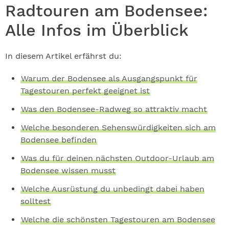
Radtouren am Bodensee:
Alle Infos im Überblick
In diesem Artikel erfährst du:
Warum der Bodensee als Ausgangspunkt für
Tagestouren perfekt geeignet ist
Was den Bodensee-Radweg so attraktiv macht
Welche besonderen Sehenswürdigkeiten sich am
Bodensee befinden
Was du für deinen nächsten Outdoor-Urlaub am
Bodensee wissen musst
Welche Ausrüstung du unbedingt dabei haben
solltest
Welche die schönsten Tagestouren am Bodensee