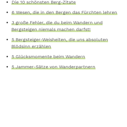
Die 10 schönsten Berg-Zitate
6 Wesen, die in den Bergen das Fürchten lehren
3 große Fehler, die du beim Wandern und
Bergsteigen niemals machen darfst!
5 Bergsteiger-Weisheiten, die uns absoluten
Blödsinn erzählen
5 Glücksmomente beim Wandern
5 Jammer-Sätze von Wanderpartnern