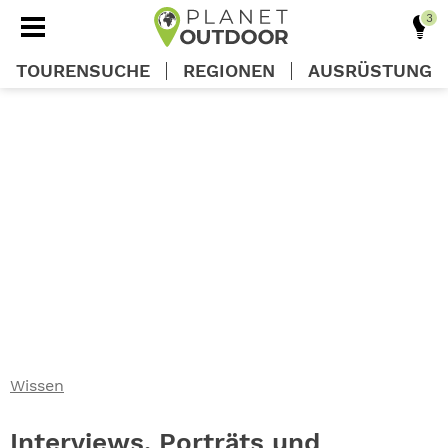
TOURENSUCHE
REGIONEN
AUSRÜSTUNG
REGIONEN
TOUREN
AUSRÜSTUNG
WISSEN
Wissen
OUTDOOR DEALS
Interviews, Porträts und