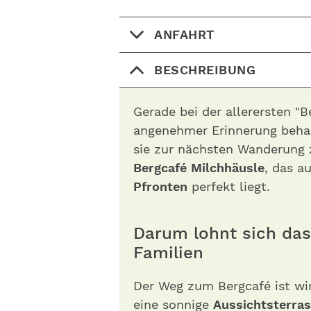
ANFAHRT
BESCHREIBUNG
Gerade bei der allerersten "Be
angenehmer Erinnerung behal
sie zur nächsten Wanderung z
Bergcafé Milchhäusle
, das a
Pfronten
perfekt liegt.
Darum lohnt sich das
Familien
Der Weg zum Bergcafé ist wi
eine sonnige
Aussichtsterra