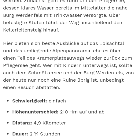
werden. Zunächst geht es rund um den Pflegersee,
dessen klares Wasser bereits im Mittelalter die nahe
Burg Werdenfels mit Trinkwasser versorgte. Über
befestigte Stufen führt der Weg anschließend den
Kellerleitensteig hinauf.
Hier bieten sich beste Ausblicke auf das Loisachtal
und das umliegende Alpenpanorama, ehe es über
einen Teil des Kramerplateauwegs wieder zurück zum
Pflegersee geht. Wer mit Kindern unterwegs ist, sollte
auch dem Schmölzersee und der Burg Werdenfels, von
der heute nur noch eine Ruine übrig ist, unbedingt
einen Besuch abstatten.
Schwierigkeit:
einfach
Höhenunterschied:
210 Hm auf und ab
Distanz:
4,9 Kilometer
Dauer:
2 ¾ Stunden