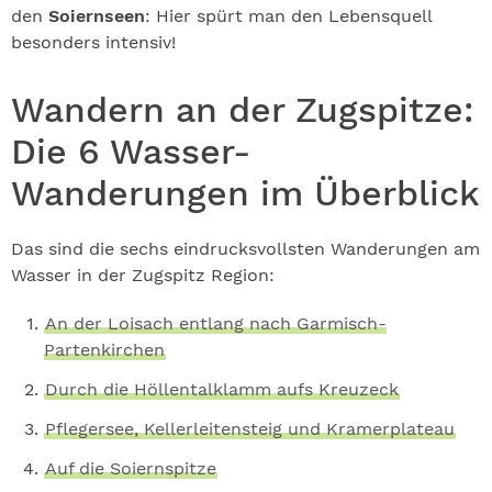
den
Soiernseen
: Hier spürt man den Lebensquell
besonders intensiv!
Wandern an der Zugspitze:
Die 6 Wasser-
Wanderungen im Überblick
Das sind die sechs eindrucksvollsten Wanderungen am
Wasser in der Zugspitz Region:
An der Loisach entlang nach Garmisch-
Partenkirchen
Durch die Höllentalklamm aufs Kreuzeck
Pflegersee, Kellerleitensteig und Kramerplateau
Auf die Soiernspitze