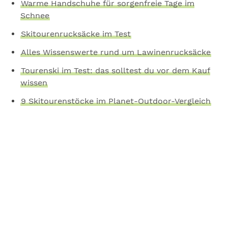
Warme Handschuhe für sorgenfreie Tage im
Schnee
Skitourenrucksäcke im Test
Alles Wissenswerte rund um Lawinenrucksäcke
Tourenski im Test: das solltest du vor dem Kauf
wissen
9 Skitourenstöcke im Planet-Outdoor-Vergleich