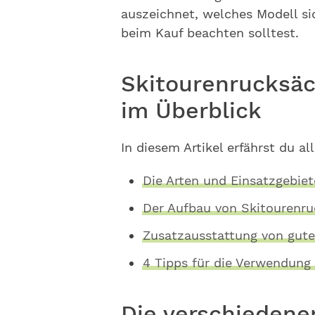
auszeichnet, welches Modell si
beim Kauf beachten solltest.
Skitourenrucksäc
im Überblick
In diesem Artikel erfährst du a
Die Arten und Einsatzgebie
Der Aufbau von Skitourenr
Zusatzausstattung von gut
4 Tipps für die Verwendung
Die verschiedene