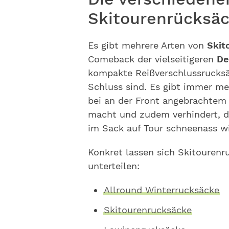
Skitourenrücksä
Es gibt mehrere Arten von
Skit
Come­back der vielseitigeren
De
kompakte Reißverschlussrucksäc
Schluss sind. Es gibt immer m
bei an der Front angebrachte
macht und zudem verhindert, 
im Sack auf Tour schneenass wi
Konkret lassen sich Skitourenr
unterteilen:
Allround Winterrucksäcke
Skitourenrucksäcke