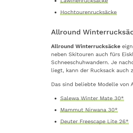
Lawinenrucksäcke
Hochtourenrucksäcke
Allround Winterrucksä
Allround Winterrucksäcke
eign
neben Skitouren auch fürs Eis
Schneeschuhwandern. Je nachd
liegt, kann der Rucksack auch 
Das sind beliebte Modelle von 
Salewa Winter Mate 30*
Mammut Nirwana 30*
Deuter Freescape Lite 26*