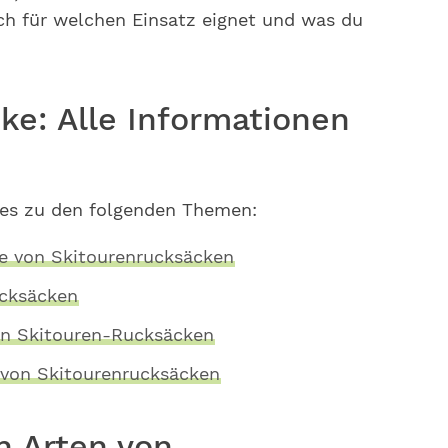
ch für welchen Einsatz eignet und was du
ke: Alle Informationen
lles zu den folgenden Themen:
te von Skitourenrucksäcken
ucksäcken
en Skitouren-Rucksäcken
 von Skitourenrucksäcken
n Arten von