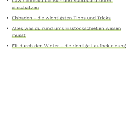
Lawinenrisiko bei Ski- und Splitboardtouren
einschätzen
Eisbaden - die wichtigsten Tipps und Tricks
Alles was du rund ums Eisstockschießen wissen
musst
Fit durch den Winter - die richtige Laufbekleidung