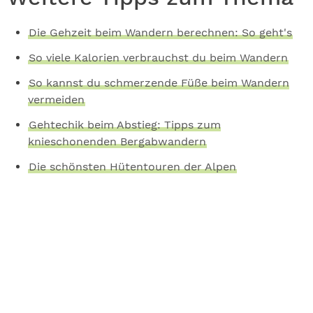
Die Gehzeit beim Wandern berechnen: So geht's
So viele Kalorien verbrauchst du beim Wandern
So kannst du schmerzende Füße beim Wandern
vermeiden
Gehtechik beim Abstieg: Tipps zum
knieschonenden Bergabwandern
Die schönsten Hütentouren der Alpen