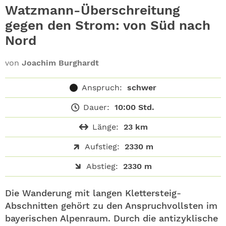
ABO
Watzmann-Überschreitung
gegen den Strom: von Süd nach
GEWINNEN
Nord
NEWSLETTER
von
Joachim Burghardt
ALLE THEMEN
Anspruch:
schwer
Dauer:
10:00 Std.
SHOP
Länge:
23 km
Aufstieg:
2330 m
Abstieg:
2330 m
Die Wanderung mit langen Klettersteig-
Abschnitten gehört zu den Anspruchvollsten im
bayerischen Alpenraum. Durch die antizyklische