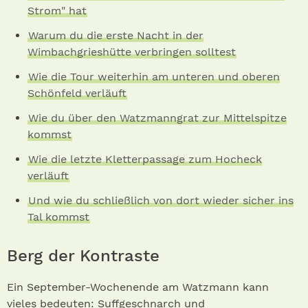
Strom" hat
Warum du die erste Nacht in der
Wimbachgrieshütte verbringen solltest
Wie die Tour weiterhin am unteren und oberen
Schönfeld verläuft
Wie du über den Watzmanngrat zur Mittelspitze
kommst
Wie die letzte Kletterpassage zum Hocheck
verläuft
Und wie du schließlich von dort wieder sicher ins
Tal kommst
Berg der Kontraste
Ein September-Wochenende am Watzmann kann
vieles bedeuten: Suffgeschnarch und