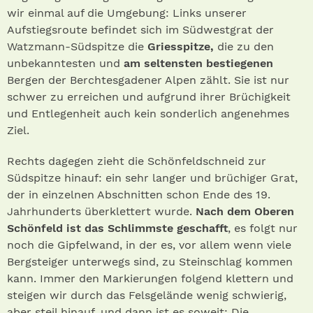
wir einmal auf die Umgebung: Links unserer
Aufstiegsroute befindet sich im Südwestgrat der
Watzmann-Südspitze die
Griesspitze,
die zu den
unbekanntesten und
am seltensten bestiegenen
Bergen der Berchtesgadener Alpen zählt. Sie ist nur
schwer zu erreichen und aufgrund ihrer Brüchigkeit
und Entlegenheit auch kein sonderlich angenehmes
Ziel.
Rechts dagegen zieht die Schönfeldschneid zur
Südspitze hinauf: ein sehr langer und brüchiger Grat,
der in einzelnen Abschnitten schon Ende des 19.
Jahrhunderts überklettert wurde.
Nach dem Oberen
Schönfeld ist das Schlimmste geschafft
, es folgt nur
noch die Gipfelwand, in der es, vor allem wenn viele
Bergsteiger unterwegs sind, zu Steinschlag kommen
kann. Immer den Markierungen folgend klettern und
steigen wir durch das Felsgelände wenig schwierig,
aber steil hinauf, und dann ist es soweit: Die