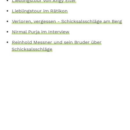
Lieblingstour von Angy Eiter
Lieblingstour im Rätikon
Verloren, vergessen - Schicksalsschläge am Berg
Nirmal Purja im Interview
Reinhold Messner und sein Bruder über
Schicksalsschläge