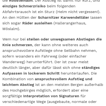
die
Roßsteinalm
. Der Abstieg ist damit nur kurz, und
einziges Schmerzrisiko
beim folgenden
Abfahrtsrausch ist ein Sturz (Helm nicht vergessen!).
An den Hütten der
Scharnitzer Karwendeltäler
lassen
sich sogar
Räder ausleihen
(Hallerangerhaus,
Möslalm).
Wem nur bei
steilen oder unwegsamen Abstiegen die
Knie schmerzen
, der kann ohne weiteres auch
anspruchsvollere Aufstiege ohne Seilbahn nehmen,
sofern woanders ein Fahrweg (oder einfacher
Wanderweg) herunterführt. Der ist zwar meist
deutlich länger, aber dafür lässt sich ohne
ständiges
Aufpassen in lockerem Schritt
herunterlaufen. Die
Kombination von
anspruchsvollem Aufstieg und
leichtem Abstieg
ist an den meisten Bergen außerhalb
des Hochgebirges möglich, erfordert aber eine
sorgfältige
Interpretation von Signaturen
für
verschiedenartige Wege (ausgebaute, normale oder