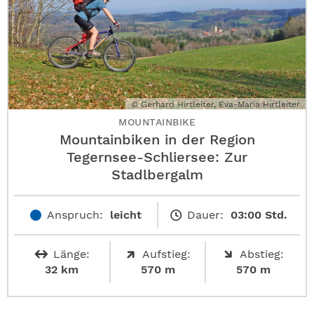
© Gerhard Hirtleiter, Eva-Maria Hirtleiter
MOUNTAINBIKE
Mountainbiken in der Region
Tegernsee-Schliersee: Zur
Stadlbergalm
Anspruch:
leicht
Dauer:
03:00 Std.
Länge:
Aufstieg:
Abstieg:
32 km
570 m
570 m