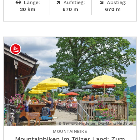
Länge:
Aufstieg:
Abstieg:
20 km
670 m
670 m
© Gerhard Hirtleiter, Eva-Maria Hirtleiter
MOUNTAINBIKE
Mountainbiken im Tölzer Land: Zum