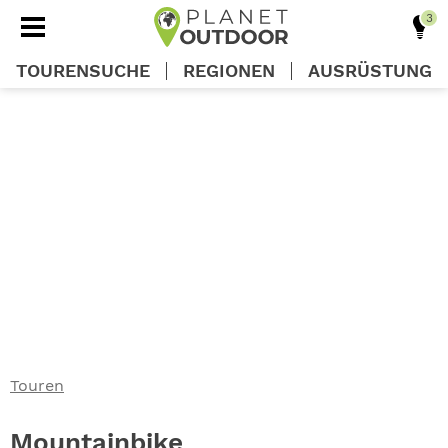
TOURENSUCHE
REGIONEN
AUSRÜSTUNG
REGIONEN
TOUREN
AUSRÜSTUNG
WISSEN
Touren
OUTDOOR DEALS
Mountainbike