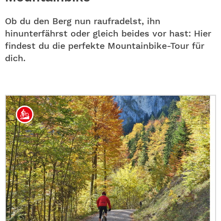
ABO
Ob du den Berg nun raufradelst, ihn
GEWINNEN
hinunterfährst oder gleich beides vor hast: Hier
findest du die perfekte Mountainbike-Tour für
NEWSLETTER
dich.
ALLE THEMEN
SHOP