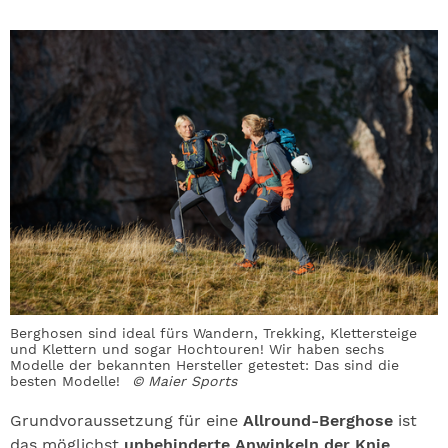
Berghosen sind ideal fürs Wandern, Trekking, Klettersteige
und Klettern und sogar Hochtouren! Wir haben sechs
Modelle der bekannten Hersteller getestet: Das sind die
besten Modelle!
© Maier Sports
Grundvoraussetzung für eine
Allround-Berghose
ist
das möglichst
unbehinderte Anwinkeln der Knie
.