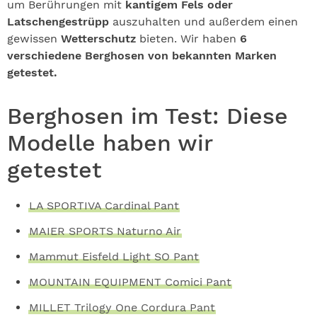
um Berührungen mit
kantigem Fels oder
Latschengestrüpp
auszuhalten und außerdem einen
gewissen
Wetterschutz
bieten. Wir haben
6
verschiedene Berghosen von bekannten Marken
getestet.
Berghosen im Test: Diese
Modelle haben wir
getestet
LA SPORTIVA Cardinal Pant
MAIER SPORTS Naturno Air
Mammut Eisfeld Light SO Pant
MOUNTAIN EQUIPMENT Comici Pant
MILLET Trilogy One Cordura Pant