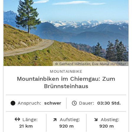
© Gerhard Hirtleiter, Eva-Maria Hirtleiter
MOUNTAINBIKE
Mountainbiken im Chiemgau: Zum
Brünnsteinhaus
Anspruch:
schwer
Dauer:
03:30 Std.
Länge:
Aufstieg:
Abstieg:
21 km
920 m
920 m