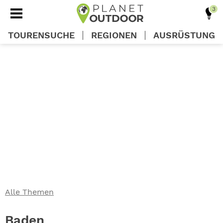
TOURENSUCHE
REGIONEN
AUSRÜSTUNG
REGIONEN
TOUREN
AUSRÜSTUNG
WISSEN
Alle Themen
OUTDOOR DEALS
Baden