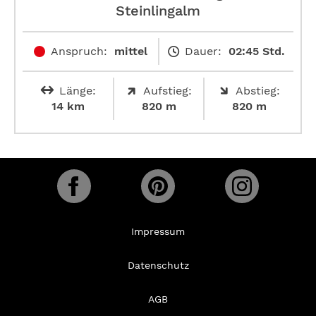
Steinlingalm
Anspruch:
mittel
Dauer:
02:45 Std.
Länge:
Aufstieg:
Abstieg:
14 km
820 m
820 m
Impressum
Datenschutz
AGB