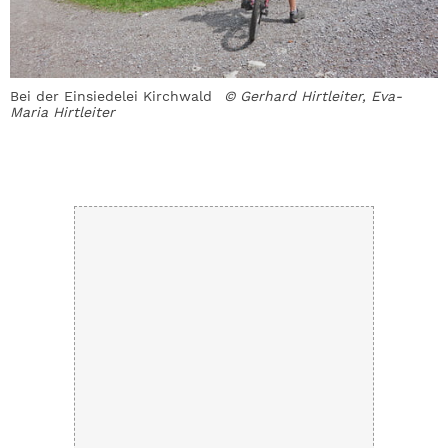
Bei der Einsiedelei Kirchwald
© Gerhard Hirtleiter, Eva-
A
Maria Hirtleiter