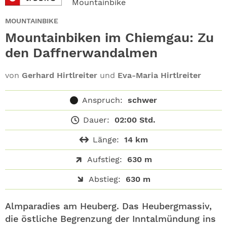
Mountainbike
ABO
MOUNTAINBIKE
GEWINNEN
Mountainbiken im Chiemgau: Zu
den Daffnerwandalmen
NEWSLETTER
von
Gerhard Hirtlreiter
und
Eva-Maria Hirtlreiter
ALLE THEMEN
Anspruch:
schwer
SHOP
Dauer:
02:00 Std.
Länge:
14 km
Aufstieg:
630 m
Abstieg:
630 m
Almparadies am Heuberg. Das Heubergmassiv,
die östliche Begrenzung der Inntalmündung ins