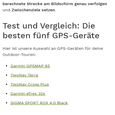
berechnete Strecke am Bildschirm genau verfolgen
und
Zwischenziele setzen
.
Test und Vergleich: Die
besten fünf GPS-Geräte
Hier ist unsere Auswahl an GPS-Geräten für deine
Outdoor-Touren:
Garmin GPSMAP 65
TwoNav Terra
TwoNav Cross Plus
Garmin eTrex 32x
SIGMA SPORT ROX 4.0 Black