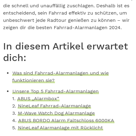
die schnell und unauffällig zuschlagen. Deshalb ist es
entscheidend, sein Fahrrad effektiv zu schützen, um
unbeschwert jede Radtour genießen zu können – wir
zeigen dir die besten Fahrrad-Alarmanlagen 2024.
In diesem Artikel erwartet
dich:
Was sind Fahrrad-Alarmanlagen und wie
funktionieren sie?
Unsere Top 5 Fahrrad-Alarmanlagen
1.
ABUS „Alarmbox“
2.
NineLeaf Fahrrad-Alarmanlage
3.
M-Wave Watch Dog Alarmanlage
4.
ABUS BORDO Alarm Faltschloss 6000KA
5.
NineLeaf Alarmanlage mit Rücklicht