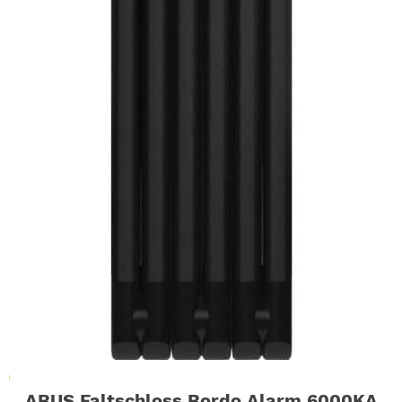
ABUS Faltschloss Bordo Alarm 6000KA