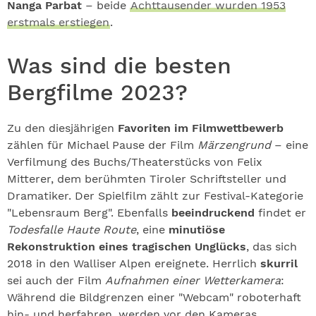
Nanga Parbat
– beide
Achttausender wurden 1953
erstmals erstiegen
.
Was sind die besten
Bergfilme 2023?
Zu den diesjährigen
Favoriten im Filmwettbewerb
zählen für Michael Pause der Film
Märzengrund
– eine
Verfilmung des Buchs/Theaterstücks von Felix
Mitterer, dem berühmten Tiroler Schriftsteller und
Dramatiker. Der Spielfilm zählt zur Festival-Kategorie
"Lebensraum Berg". Ebenfalls
beeindruckend
findet er
Todesfalle Haute Route
, eine
minutiöse
Rekonstruktion eines tragischen Unglücks
, das sich
2018 in den Walliser Alpen ereignete. Herrlich
skurril
sei auch der Film
Aufnahmen einer Wetterkamera
:
Während die Bildgrenzen einer "Webcam" roboterhaft
hin- und herfahren, werden vor den Kameras