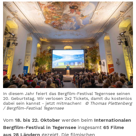
In diesem Jahr feiert das Bergfilm-Festival Tegernsee seinen
20. Geburtstag. Wir verlosen 2x2 Tickets, damit du kostenlos
dabei sein kannst - jetzt mitmachen!
© Thomas Plettenberg
/ Bergfilm-Festival Tegernsee
Vom
18. bis 22. Oktober
werden beim
Internationalen
Bergfilm-Festival in Tegernsee
insgesamt
65 Filme
aus 28 Ländern
gezeigt. Die filmischen