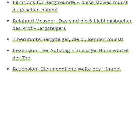
Filmtipps für Bergfreunde – diese Movies musst
du gesehen haben!
Reinhold Messner: Das sind die 6 Lieblingsbücher
des Profi-Bergsteigers
7 berühmte Bergsteiger, die du kennen musst!
Rezension: Der Aufstieg - In eisiger Höhe wartet
der Tod
Rezension: Die unendliche Weite des Himmel