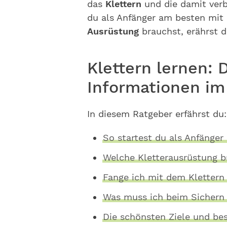
das
Klettern
und die damit ve
du als Anfänger am besten mit 
Ausrüstung
brauchst, erährst 
Klettern lernen: 
Informationen im
In diesem Ratgeber erfährst du:
So startest du als Anfänger
Welche Kletterausrüstung b
Fange ich mit dem Klettern 
Was muss ich beim Sichern
Die schönsten Ziele und be