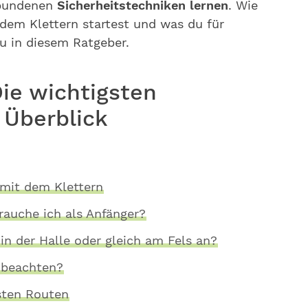
rbundenen
Sicherheitstechniken lernen
. Wie
dem Klettern startest und was du für
du in diesem Ratgeber.
Die wichtigsten
 Überblick
 mit dem Klettern
rauche ich als Anfänger?
in der Halle oder gleich am Fels an?
 beachten?
sten Routen