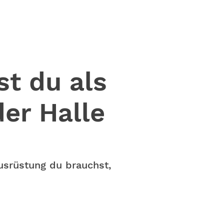
st du als
er Halle
usrüstung du brauchst,