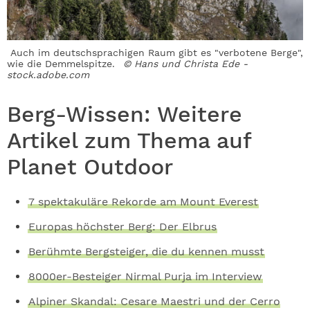
Auch im deutschsprachigen Raum gibt es "verbotene Berge",
wie die Demmelspitze.
© Hans und Christa Ede -
stock.adobe.com
Berg-Wissen: Weitere
Artikel zum Thema auf
Planet Outdoor
7 spektakuläre Rekorde am Mount Everest
Europas höchster Berg: Der Elbrus
Berühmte Bergsteiger, die du kennen musst
8000er-Besteiger Nirmal Purja im Interview
Alpiner Skandal: Cesare Maestri und der Cerro