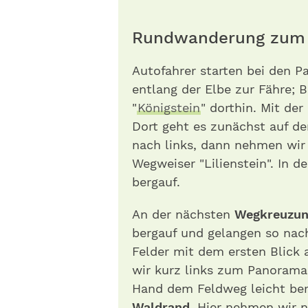
Rundwanderung zum L
Autofahrer starten bei den P
entlang der Elbe zur Fähre;
"
Königstein
" dorthin. Mit der
Dort geht es zunächst auf d
nach links, dann nehmen wir
Wegweiser "Lilienstein". In de
bergauf.
An der nächsten
Wegkreuzu
bergauf und gelangen so nach
Felder mit dem ersten Blick a
wir kurz links zum Panoramah
Hand dem Feldweg leicht be
Waldrand
. Hier nehmen wir n