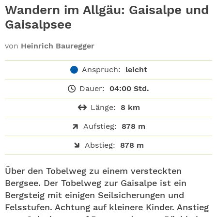
ABO
Wandern im Allgäu: Gaisalpe und
Gaisalpsee
GEWINNEN
von
Heinrich Bauregger
NEWSLETTER
Anspruch:
leicht
ALLE THEMEN
Dauer:
04:00 Std.
SHOP
Länge:
8 km
Aufstieg:
878 m
Abstieg:
878 m
Über den Tobelweg zu einem versteckten
Bergsee. Der Tobelweg zur Gaisalpe ist ein
Bergsteig mit einigen Seilsicherungen und
Felsstufen. Achtung auf kleinere Kinder. Anstieg