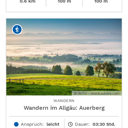
0.6 km
100 m
100 m
© AVTG - stock.adobe.com
WANDERN
Wandern im Allgäu: Auerberg
Anspruch:
leicht
Dauer:
03:30 Std.