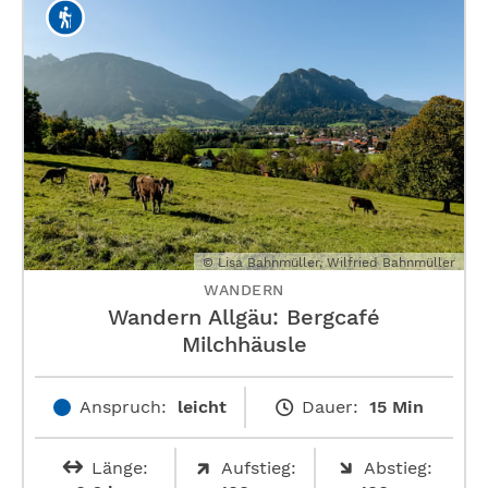
© Lisa Bahnmüller, Wilfried Bahnmüller
WANDERN
Wandern Allgäu: Bergcafé
Milchhäusle
Anspruch:
leicht
Dauer:
15 Min
Länge:
Aufstieg:
Abstieg: