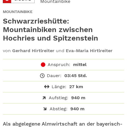
Mountainbike
ABO
MOUNTAINBIKE
GEWINNEN
Schwarzrieshütte:
Mountainbiken zwischen
NEWSLETTER
Hochries und Spitzenstein
ALLE THEMEN
von
Gerhard Hirtlreiter
und
Eva-Maria Hirtlreiter
SHOP
Anspruch:
mittel
Dauer:
03:45 Std.
Länge:
27 km
Aufstieg:
940 m
Abstieg:
940 m
Als abgelegene Almwirtschaft an der bayerisch-