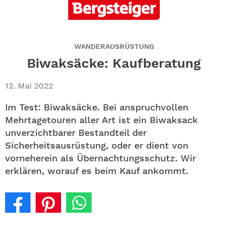
ABO
GEWINNEN
WANDERAUSRÜSTUNG
NEWSLETTER
Biwaksäcke: Kaufberatung
ALLE THEMEN
12. Mai 2022
Im Test: Biwaksäcke. Bei anspruchvollen
SHOP
Mehrtagetouren aller Art ist ein Biwaksack
unverzichtbarer Bestandteil der
Sicherheitsausrüstung, oder er dient von
vorneherein als Übernachtungsschutz. Wir
erklären, worauf es beim Kauf ankommt.