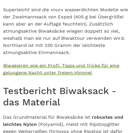
Superleicht sind die »nur« wasserdichten Modelle wie
der Zweimannsack von Exped (405 g bei Übergröße!
kann aber an der Auflage feuchteln). Zusätzlich
atmungsaktive Biwaksäcke wie­gen doppelt so viel,
weshalb man sie nur auf Biwaktour verwenden wird.
Northland ist mit 330 Gramm der leichteste
atmungsaktive Einmannsack.
Biwakieren wie ein Profi: Tipps und Tricks für eine
gelungene Nacht unter freiem Himmel
Testbericht Biwaksack -
das Material
Das Grundmaterial für Biwaksäcke ist
robustes und
leichtes Nylon
(Polyamid), meist mit Ripstopgitter
gegen Weiterreißen (Ortovox ohne Ripstop ist dafür