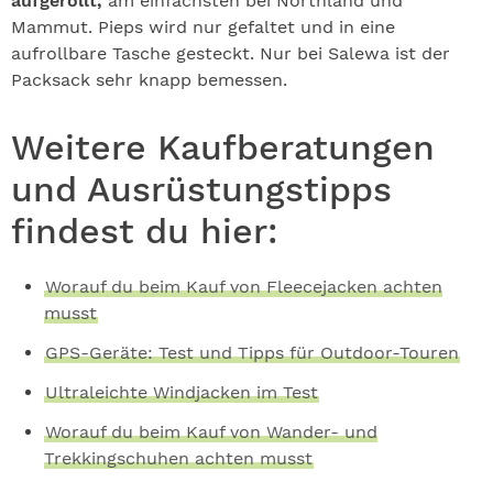
aufgerollt,
am einfachsten bei Northland und
Mammut. Pieps wird nur gefaltet und in eine
aufrollbare Tasche gesteckt. Nur bei Salewa ist der
Packsack sehr knapp bemessen.
Weitere Kaufberatungen
und Ausrüstungstipps
findest du hier:
Worauf du beim Kauf von Fleecejacken achten
musst
GPS-Geräte: Test und Tipps für Outdoor-Touren
Ultraleichte Windjacken im Test
Worauf du beim Kauf von Wander- und
Trekkingschuhen achten musst