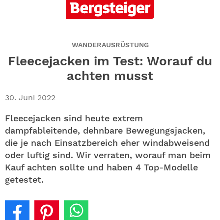
ABO
GEWINNEN
WANDERAUSRÜSTUNG
NEWSLETTER
Fleecejacken im Test: Worauf du
achten musst
ALLE THEMEN
30. Juni 2022
SHOP
Fleecejacken sind heute extrem
dampfableitende, dehnbare Bewegungsjacken,
die je nach Einsatzbereich eher windabweisend
oder luftig sind. Wir verraten, worauf man beim
Kauf achten sollte und haben 4 Top-Modelle
getestet.