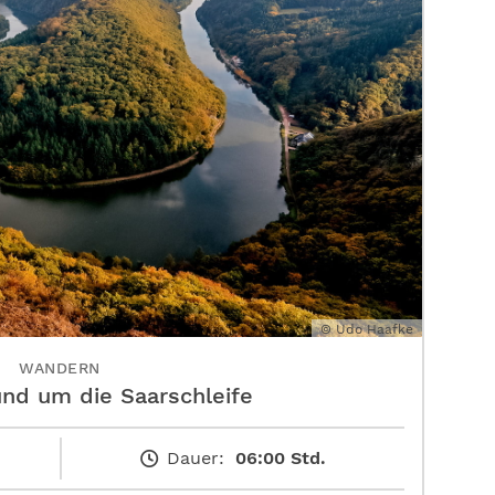
© Udo Haafke
WANDERN
und um die Saarschleife
Dauer:
06:00 Std.