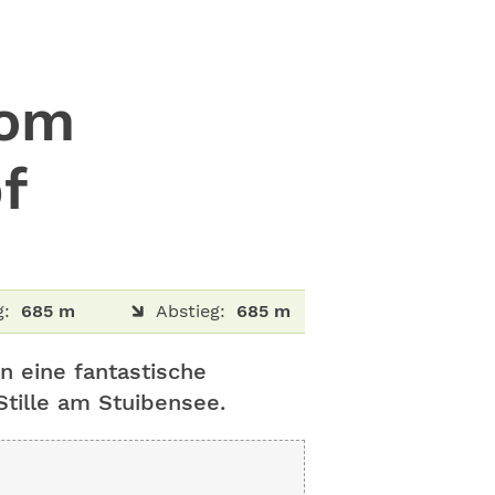
Vom
f
g:
685 m
Abstieg:
685 m
n eine fantastische
tille am Stuibensee.