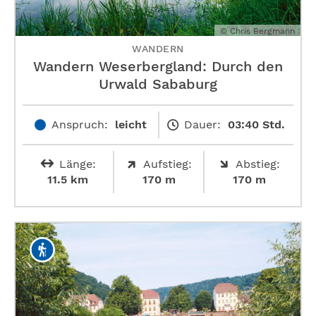
© Chris Bergmann
WANDERN
Wandern Weserbergland: Durch den
Urwald Sababurg
Anspruch:
leicht
Dauer:
03:40 Std.
Länge:
Aufstieg:
Abstieg:
11.5 km
170 m
170 m