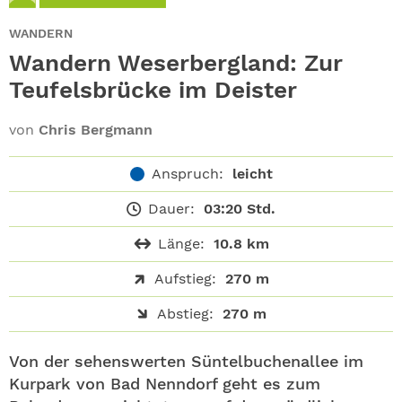
ABO
WANDERN
GEWINNEN
Wandern Weserbergland: Zur
Teufelsbrücke im Deister
NEWSLETTER
von
Chris Bergmann
ALLE THEMEN
Anspruch:
leicht
SHOP
Dauer:
03:20 Std.
Länge:
10.8 km
Aufstieg:
270 m
Abstieg:
270 m
Von der sehenswerten Süntelbuchenallee im
Kurpark von Bad Nenndorf geht es zum