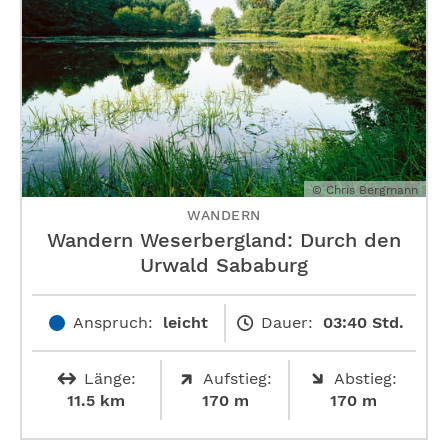
© Chris Bergmann
WANDERN
Wandern Weserbergland: Durch den
Urwald Sababurg
Anspruch:
leicht
Dauer:
03:40 Std.
Länge:
Aufstieg:
Abstieg:
11.5 km
170 m
170 m