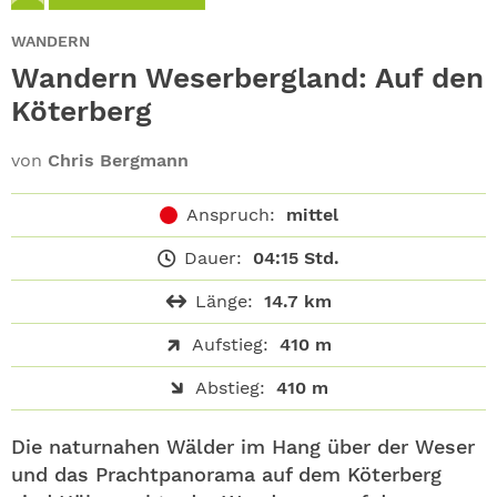
ABO
WANDERN
GEWINNEN
Wandern Weserbergland: Auf den
Köterberg
NEWSLETTER
von
Chris Bergmann
ALLE THEMEN
Anspruch:
mittel
SHOP
Dauer:
04:15 Std.
Länge:
14.7 km
Aufstieg:
410 m
Abstieg:
410 m
Die naturnahen Wälder im Hang über der Weser
und das Prachtpanorama auf dem Köterberg