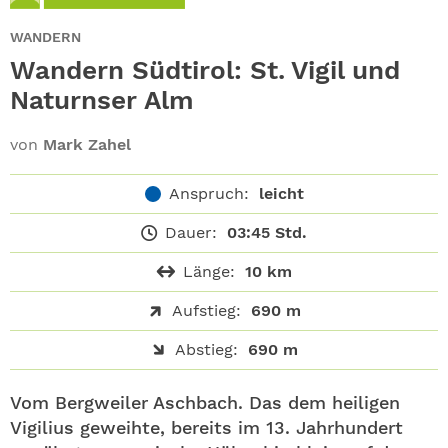
ABO
WANDERN
GEWINNEN
Wandern Südtirol: St. Vigil und
Naturnser Alm
NEWSLETTER
von
Mark Zahel
ALLE THEMEN
Anspruch:
leicht
SHOP
Dauer:
03:45 Std.
Länge:
10 km
Aufstieg:
690 m
Abstieg:
690 m
Vom Bergweiler Aschbach. Das dem heiligen
Vigilius geweihte, bereits im 13. Jahrhundert