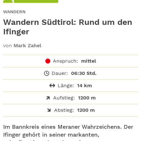
ABO
WANDERN
GEWINNEN
Wandern Südtirol: Rund um den
Ifinger
NEWSLETTER
von
Mark Zahel
ALLE THEMEN
Anspruch:
mittel
SHOP
Dauer:
06:30 Std.
Länge:
14 km
Aufstieg:
1200 m
Abstieg:
1200 m
Im Bannkreis eines Meraner Wahrzeichens. Der
Ifinger gehört in seiner markanten,