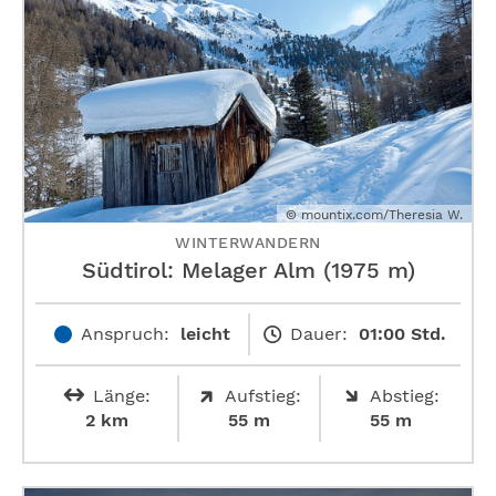
© mountix.com/Theresia W.
WINTERWANDERN
Südtirol: Melager Alm (1975 m)
Anspruch:
leicht
Dauer:
01:00 Std.
Länge:
Aufstieg:
Abstieg:
2 km
55 m
55 m