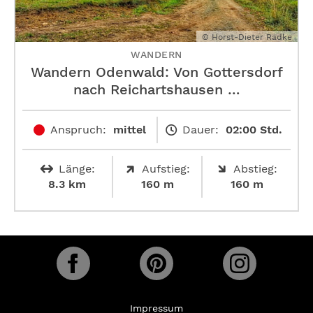
© Horst-Dieter Radke
WANDERN
Wandern Odenwald: Von Gottersdorf
nach Reichartshausen …
Anspruch:
mittel
Dauer:
02:00 Std.
Länge:
Aufstieg:
Abstieg:
8.3 km
160 m
160 m
Impressum