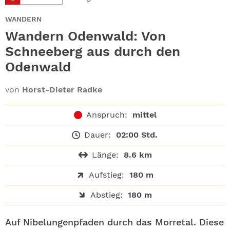
ABO
WANDERN
GEWINNEN
Wandern Odenwald: Von
Schneeberg aus durch den
NEWSLETTER
Odenwald
ALLE THEMEN
von
Horst-Dieter Radke
SHOP
Anspruch:
mittel
Dauer:
02:00 Std.
Länge:
8.6 km
Aufstieg:
180 m
Abstieg:
180 m
Auf Nibelungenpfaden durch das Morretal. Diese