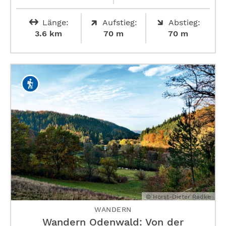
Länge:
Aufstieg:
Abstieg:
3.6 km
70 m
70 m
© Horst-Dieter Radke
WANDERN
Wandern Odenwald: Von der