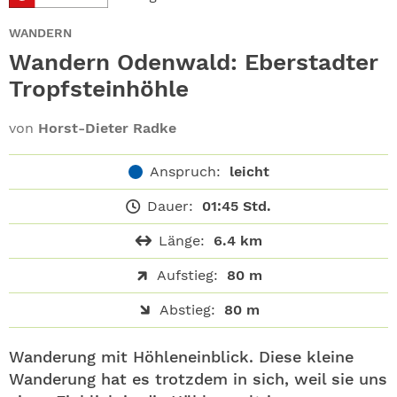
ABO
WANDERN
GEWINNEN
Wandern Odenwald: Eberstadter
Tropfsteinhöhle
NEWSLETTER
von
Horst-Dieter Radke
ALLE THEMEN
Anspruch:
leicht
SHOP
Dauer:
01:45 Std.
Länge:
6.4 km
Aufstieg:
80 m
Abstieg:
80 m
Wanderung mit Höhleneinblick. Diese kleine
Wanderung hat es trotzdem in sich, weil sie uns