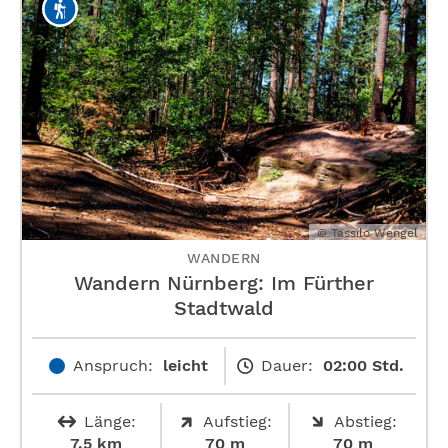
© Tassilo Wengel
WANDERN
Wandern Nürnberg: Im Fürther
Stadtwald
Anspruch:
leicht
Dauer:
02:00 Std.
Länge:
Aufstieg:
Abstieg:
7.5 km
70 m
70 m