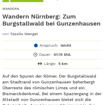
ABO
WANDERN
GEWINNEN
Wandern Nürnberg: Zum
Burgstallwald bei Gunzenhausen
NEWSLETTER
von
Tassilo Wengel
ALLE THEMEN
Anspruch:
leicht
SHOP
Dauer:
01:15 Std.
Länge:
5 km
Auf den Spuren der Römer. Der Burgstallwald
am Stadtrand von Gunzenhausen beherbergt
Überreste des römischen Limes und ein
Bismarckdenkmal. Bei einem Spaziergang in der
Altstadt von Gunzenhausen bietet sich die