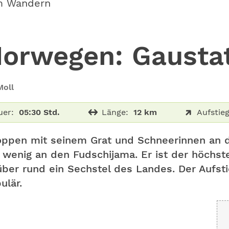
m Wandern
orwegen: Gausta
Moll
uer:
05:30 Std.
Länge:
12 km
Aufstieg
ppen mit seinem Grat und Schneerinnen an d
 wenig an den Fudschijama. Er ist der höchs
über rund ein Sechstel des Landes. Der Aufsti
ulär.