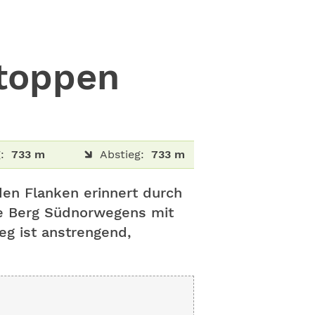
toppen
:
733 m
Abstieg:
733 m
en Flanken erinnert durch
te Berg Südnorwegens mit
eg ist anstrengend,