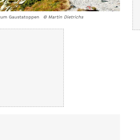
 zum Gaustatoppen
© Martin Dietrichs