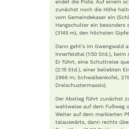
endet die Piste. Auf einem 
zunächst noch die Höhe halt
vom Gemeindekaser ein (Schil
Hangschulter ein besonders s
(3145 m), den höchsten Gipfe
Dann geht’s im Gwengwald a
Innerfeldtal (1:50 Std.), bei
Er führt, eine Schuttreise qu
(2:15 Std.), einer beliebten E
2966 m; Schwalbenkofel, 27
Dreischustermassiv).
Der Abstieg führt zunächst z
wahlweise auf dem Fußweg ode
Weiter auf dem markierten P
talauswärts, dann rechts üb