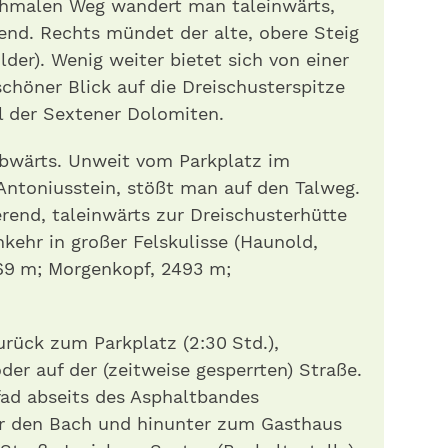
schmalen Weg wandert man taleinwärts,
end. Rechts mündet der alte, obere Steig
der). Wenig weiter bietet sich von einer
chöner Blick auf die Dreischusterspitze
l der Sextener Dolomiten.
bwärts. Unweit vom Parkplatz im
m Antoniusstein, stößt man auf den Talweg.
erend, taleinwärts zur Dreischusterhütte
inkehr in großer Felskulisse (Haunold,
69 m; Morgenkopf, 2493 m;
urück zum Parkplatz (2:30 Std.),
r auf der (zeitweise gesperrten) Straße.
fad abseits des Asphaltbandes
er den Bach und hinunter zum Gasthaus