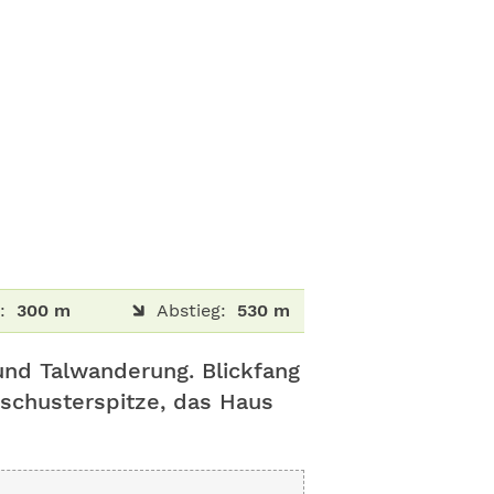
:
300 m
Abstieg:
530 m
und Talwanderung. Blickfang
ischusterspitze, das Haus