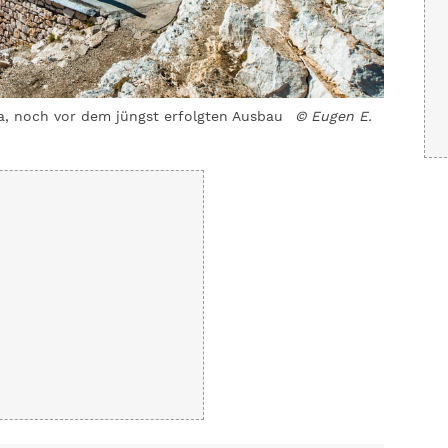
sa, noch vor dem jüngst erfolgten Ausbau
© Eugen E.