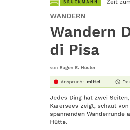
Zeit zu
WANDERN
Wandern D
di Pisa
von
Eugen E. Hüsler
Anspruch:
mittel
Dau
Jedes Ding hat zwei Seiten,
Karersees zeigt, schaut vo
spannenden Wanderrunde abe
Hütte.