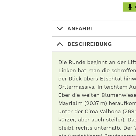
ANFAHRT
BESCHREIBUNG
Die Runde beginnt an der Lif
Linken hat man die schroffe
der Blick übers Etschtal hinw
Ortlermassivs. In leichtem A
über die weiten Blumenwiesen
Mayrlalm (2037 m) heraufkom
unter der Cima Valbona (2691
kürzer, aber auch steiler). D
bleibt rechts unterhalb. Der 
die (unsichtbare) Provinzgre