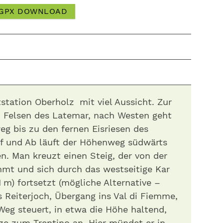
GPX DOWNLOAD
tstation Oberholz mit viel Aussicht. Zur
n Felsen des Latemar, nach Westen geht
eg bis zu den fernen Eisriesen des
uf und Ab läuft der Höhenweg südwärts
. Man kreuzt einen Steig, der von der
mt und sich durch das westseitige Kar
 m) fortsetzt (mögliche Alternative –
as Reiterjoch, Übergang ins Val di Fiemme,
Weg steuert, in etwa die Höhe haltend,
nze zum Trentino an. Hier mündet er in