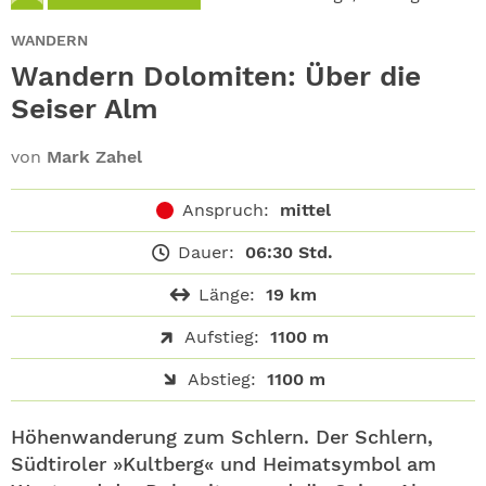
ABO
WANDERN
GEWINNEN
Wandern Dolomiten: Über die
Seiser Alm
NEWSLETTER
von
Mark Zahel
ALLE THEMEN
Anspruch:
mittel
SHOP
Dauer:
06:30 Std.
Länge:
19 km
Aufstieg:
1100 m
Abstieg:
1100 m
Höhenwanderung zum Schlern. Der Schlern,
Südtiroler »Kultberg« und Heimatsymbol am