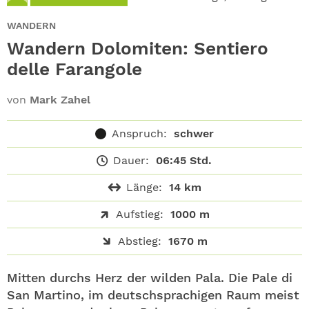
ABO
WANDERN
GEWINNEN
Wandern Dolomiten: Sentiero
delle Farangole
NEWSLETTER
von
Mark Zahel
ALLE THEMEN
Anspruch:
schwer
SHOP
Dauer:
06:45 Std.
Länge:
14 km
Aufstieg:
1000 m
Abstieg:
1670 m
Mitten durchs Herz der wilden Pala. Die Pale di
San Martino, im deutschsprachigen Raum meist