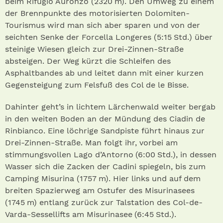
beim Rifugio Auronzo (2320 m). Den Umweg zu einem
der Brennpunkte des motorisierten Dolomiten-
Tourismus wird man sich aber sparen und von der
seichten Senke der Forcella Longeres (5:15 Std.) über
steinige Wiesen gleich zur Drei-Zinnen-Straße
absteigen. Der Weg kürzt die Schleifen des
Asphaltbandes ab und leitet dann mit einer kurzen
Gegensteigung zum Felsfuß des Col de le Bisse.
Dahinter geht’s in lichtem Lärchenwald weiter bergab
in den weiten Boden an der Mündung des Ciadin de
Rinbianco. Eine löchrige Sandpiste führt hinaus zur
Drei-Zinnen-Straße. Man folgt ihr, vorbei am
stimmungsvollen Lago d’Antorno (6:00 Std.), in dessen
Wasser sich die Zacken der Cadini spiegeln, bis zum
Camping Misurina (1757 m). Hier links und auf dem
breiten Spazierweg am Ostufer des Misurinasees
(1745 m) entlang zurück zur Talstation des Col-de-
Varda-Sessellifts am Misurinasee (6:45 Std.).