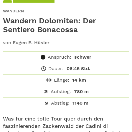
ABO
WANDERN
GEWINNEN
Wandern Dolomiten: Der
Sentiero Bonacossa
NEWSLETTER
von
Eugen E. Hüsler
ALLE THEMEN
Anspruch:
schwer
SHOP
Dauer:
06:45 Std.
Länge:
14 km
Aufstieg:
780 m
Abstieg:
1140 m
Was für eine tolle Tour quer durch den
faszinierenden Zackenwald der Cadini di