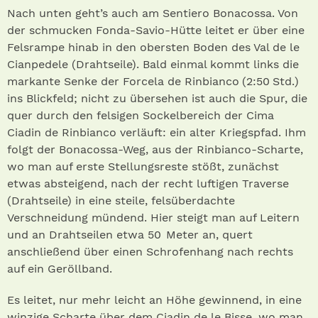
Nach unten geht’s auch am Sentiero Bonacossa. Von
der schmucken Fonda-Savio-Hütte leitet er über eine
Felsrampe hinab in den obersten Boden des Val de le
Cianpedele (Drahtseile). Bald einmal kommt links die
markante Senke der Forcela de Rinbianco (2:50 Std.)
ins Blickfeld; nicht zu übersehen ist auch die Spur, die
quer durch den felsigen Sockelbereich der Cima
Ciadin de Rinbianco verläuft: ein alter Kriegspfad. Ihm
folgt der Bonacossa-Weg, aus der Rinbianco-Scharte,
wo man auf erste Stellungsreste stößt, zunächst
etwas absteigend, nach der recht luftigen Traverse
(Drahtseile) in eine steile, felsüberdachte
Verschneidung mündend. Hier steigt man auf Leitern
und an Drahtseilen etwa 50 Meter an, quert
anschließend über einen Schrofenhang nach rechts
auf ein Geröllband.
Es leitet, nur mehr leicht an Höhe gewinnend, in eine
winzige Scharte über dem Ciadin de le Bisse, wo man